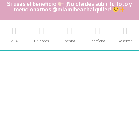
Si usas el beneficio
¡No olvides subir tu foto y
mencionarnos @miamibeachalquiler!
MBA
Unidades
Eventos
Beneficios
Reservar
10% OFF ONLINE | New Campo Argentino ↓
Get it!
Use it