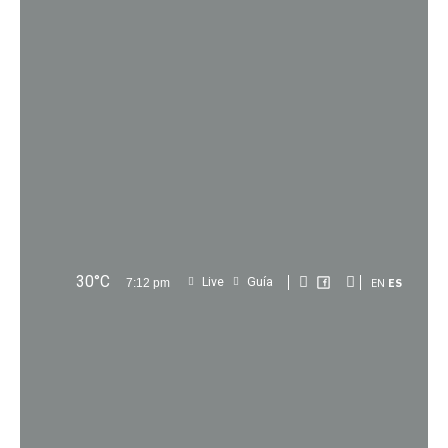
30
°C
Live
Guía
7:12 pm
EN
ES