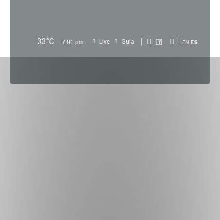
33
°C
Live
Guía
7:01 pm
EN
ES