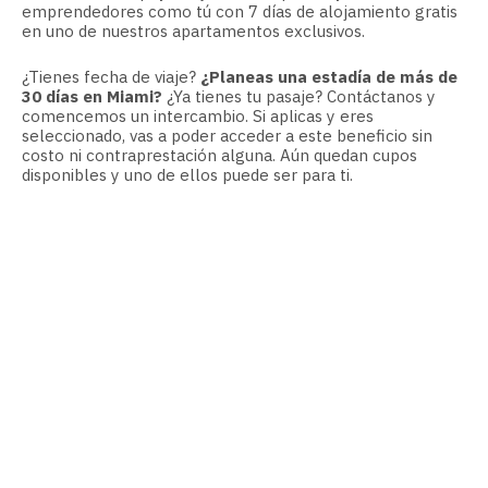
emprendedores como tú con 7 días de alojamiento gratis
en uno de nuestros apartamentos exclusivos.
¿Tienes fecha de viaje?
¿Planeas una estadía de más de
30 días en Miami?
¿Ya tienes tu pasaje? Contáctanos y
comencemos un intercambio. Si aplicas y eres
seleccionado, vas a poder acceder a este beneficio sin
costo ni contraprestación alguna. Aún quedan cupos
disponibles y uno de ellos puede ser para ti.
¿CÓMO PARTICIPAR DE
MBA YOU
?
Nuestro proceso de selección es personalizado. Ante
todo, queremos conocerte y conocer tu proyecto. Saber si
podemos ayudarte. Si quieres participar solo tienes que
llenar y enviar el formulario. Nos comunicaremos contigo
para que nos cuentes con más detalles sobre quién eres,
qué sueñas, qué te inspira.
A partir de ese momento te iremos enviando toda la
información necesaria para abrir tu posibilidad de
participar.