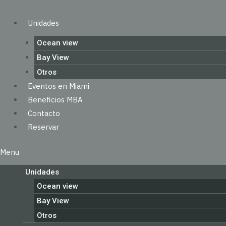
Ir
al
Unidades
contenido
Ocean view
Bay View
Otros
Eventos en Miami
Beneficios MBA
Contacto
Reservar
Menu
Unidades
Ocean view
Bay View
Otros