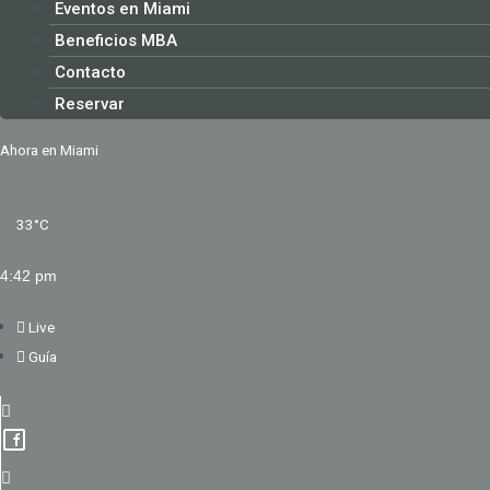
Eventos en Miami
Beneficios MBA
Contacto
Reservar
Ahora en Miami
33
°C
4:42 pm
Live
Guía