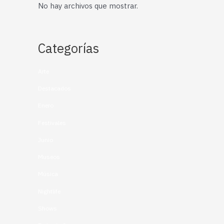
No hay archivos que mostrar.
Categorías
Arte
Destacados
Enero
Festivales
Junio
Museos
Música
Nightlife
Shows