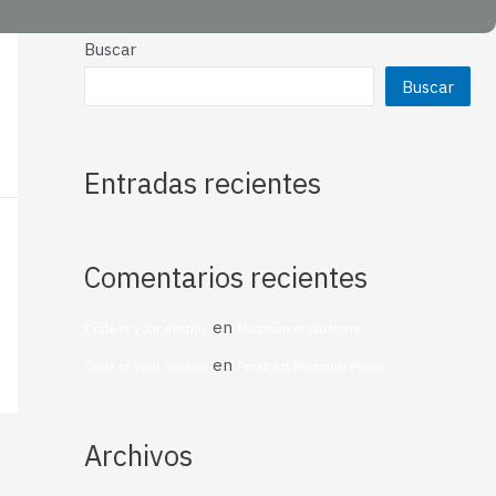
Buscar
Buscar
Entradas recientes
Comentarios recientes
en
Code of your destiny
Museum of illusions
en
Code of your destiny
Pérez Art Museum Miami
Archivos