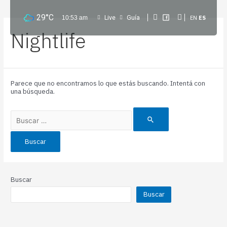
29
°C
Live
Guía
10:53 am
EN
ES
Nightlife
Parece que no encontramos lo que estás buscando. Intentá con
una búsqueda.
Buscar
Buscar