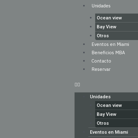
Unidades
Ocean view
Bay View
Otros
Eventos en Miami
Beneficios MBA
Contacto
Reservar
Unidades
Ocean view
Bay View
Otros
Eventos en Miami