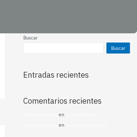
Buscar
Buscar
Entradas recientes
Comentarios recientes
en
Code of your destiny
Museum of illusions
en
Code of your destiny
Pérez Art Museum Miami