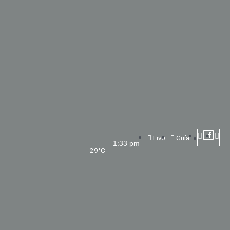
Live
Guía
1:33 pm
29
°C