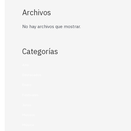
Archivos
No hay archivos que mostrar.
Categorías
Arte
Destacados
Enero
Festivales
Junio
Museos
Música